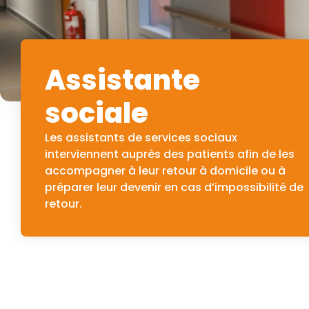
Assistante
sociale
Les assistants de services sociaux
interviennent auprès des patients afin de les
accompagner à leur retour à domicile ou à
préparer leur devenir en cas d’impossibilité de
retour.